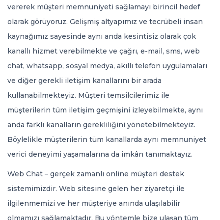
0246 232 88 32
vererek müşteri memnuniyeti sağlamayı birincil hedef
kurumsal@32net.com.tr
olarak görüyoruz. Gelişmiş altyapımız ve tecrübeli insan
kaynağımız sayesinde aynı anda kesintisiz olarak çok
TR
kanallı hizmet verebilmekte ve çağrı, e-mail, sms, web
chat, whatsapp, sosyal medya, akıllı telefon uygulamaları
ve diğer gerekli iletişim kanallarını bir arada
kullanabilmekteyiz. Müşteri temsilcilerimiz ile
müşterilerin tüm iletişim geçmişini izleyebilmekte, aynı
anda farklı kanalların gerekliliğini yönetebilmekteyiz.
Böylelikle müşterilerin tüm kanallarda aynı memnuniyet
verici deneyimi yaşamalarına da imkân tanımaktayız.
Web Chat – gerçek zamanlı online müşteri destek
sistemimizdir. Web sitesine gelen her ziyaretçi ile
ilgilenmemizi ve her müşteriye anında ulaşılabilir
olmamızı sağlamaktadır. Bu yöntemle bize ulaşan tüm