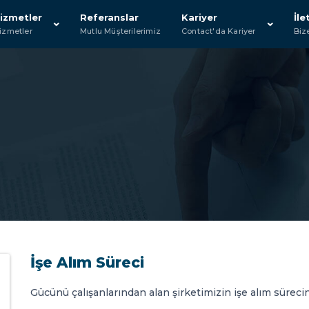
izmetler
Referanslar
Kariyer
İle
izmetler
Mutlu Müşterilerimiz
Contact'da Kariyer
Biz
İşe Alım Süreci
Gücünü çalışanlarından alan şirketimizin işe alım süreci