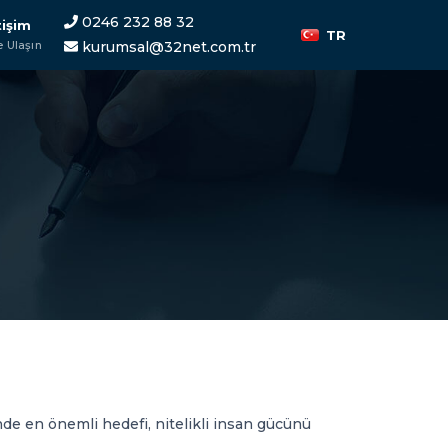
0246 232 88 32
tişim
TR
e Ulaşın
kurumsal@32net.com.tr
nde en önemli hedefi, nitelikli insan gücünü