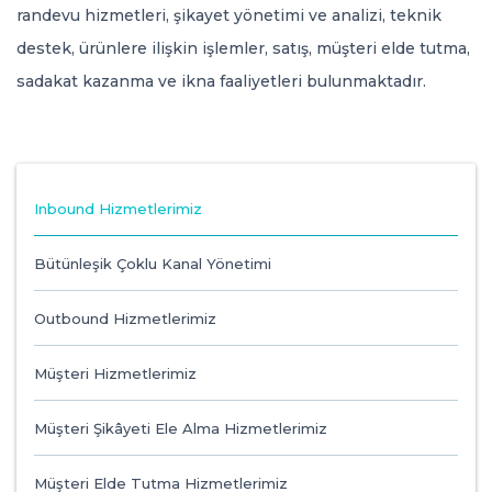
0246 232 88 32
randevu hizmetleri, şikayet yönetimi ve analizi, teknik
kurumsal@32net.com.tr
destek, ürünlere ilişkin işlemler, satış, müşteri elde tutma,
sadakat kazanma ve ikna faaliyetleri bulunmaktadır.
TR
Inbound Hizmetlerimiz
Bütünleşik Çoklu Kanal Yönetimi
Outbound Hizmetlerimiz
Müşteri Hizmetlerimiz
Müşteri Şikâyeti Ele Alma Hizmetlerimiz
Müşteri Elde Tutma Hizmetlerimiz